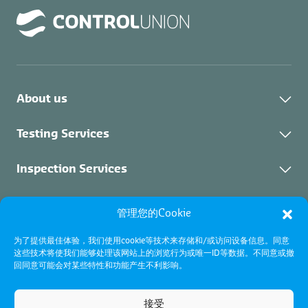
About us
关于我们
Testing Services
可持续发展
实验室检测
Inspection Services
联系我们
培训
检验服务
Certification Services
管理您的Cookie
职位空缺
抵押品管理
关于证书
为了提供最佳体验，我们使用cookie等技术来存储和/或访问设备信息。同意
船舶性能中心（VPC）
工业检验
这些技术将使我们能够处理该网站上的浏览行为或唯一ID等数据。不同意或撤
认证项目
条款及细则
回同意可能会对某些特性和功能产生不利影响。
货品检验
使用条款
认证和认可
Cookie政策
接受
隐私政策