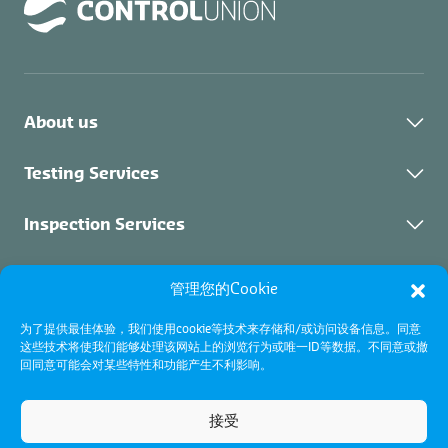
About us
关于我们
Testing Services
可持续发展
实验室检测
Inspection Services
联系我们
培训
检验服务
Certification Services
管理您的Cookie
职位空缺
抵押品管理
关于证书
为了提供最佳体验，我们使用cookie等技术来存储和/或访问设备信息。同意
船舶性能中心（VPC）
工业检验
这些技术将使我们能够处理该网站上的浏览行为或唯一ID等数据。不同意或撤
认证项目
条款及细则
回同意可能会对某些特性和功能产生不利影响。
货品检验
使用条款
认证和认可
Cookie政策
接受
隐私政策
认证流程
沪ICP备2026003259号-1