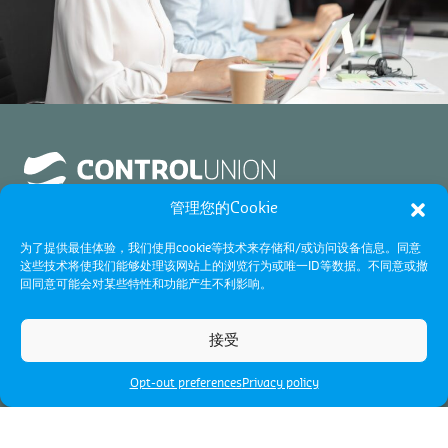
管理您的Cookie
为了提供最佳体验，我们使用cookie等技术来存储和/或访问设备信息。同意
这些技术将使我们能够处理该网站上的浏览行为或唯一ID等数据。不同意或撤
About us
回同意可能会对某些特性和功能产生不利影响。
关于我们
Testing Services
接受
可持续发展
实验室检测
Inspection Services
Opt-out preferences
Privacy policy
联系我们
培训
检验服务
Certification Services